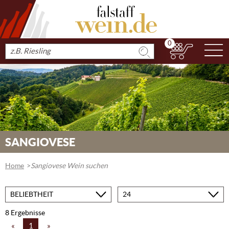
0
N
Produkt
suchen
SANGIOVESE
Home
Sangiovese Wein suchen
Sortieren
Produkte
nach
pro
Seite
8 Ergebnisse
«
1
»