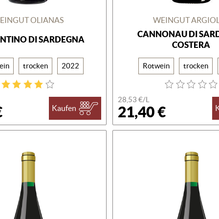
EINGUT OLIANAS
WEINGUT ARGIO
CANNONAU DI SAR
NTINO DI SARDEGNA
COSTERA
ein
trocken
2022
Rotwein
trocken
28,53 €/L
€
21,40 €
Kaufen