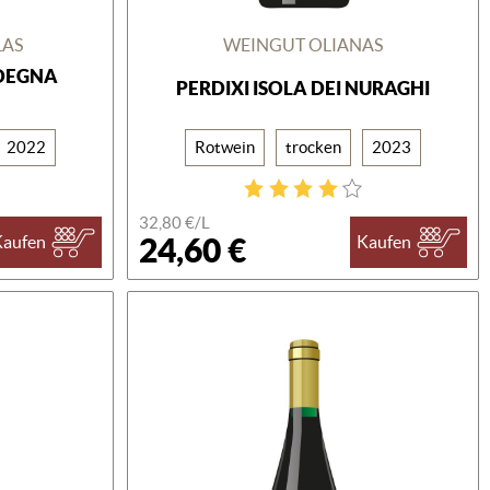
LAS
WEINGUT OLIANAS
DEGNA
PERDIXI ISOLA DEI NURAGHI
2022
Rotwein
trocken
2023
32,80 €/L
24,60 €
Kaufen
Kaufen