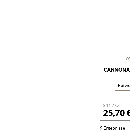
W
CANNONAU
Rotwe
34,27 €/L
25,70 
9 Ergebnisse