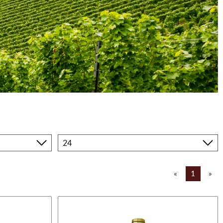
Produkte
pro
Seite
«
1
»