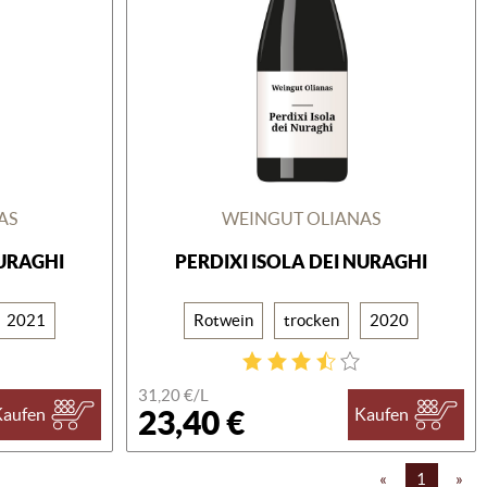
AS
WEINGUT OLIANAS
NURAGHI
PERDIXI ISOLA DEI NURAGHI
2021
Rotwein
trocken
2020
31,20 €/L
23,40 €
Kaufen
Kaufen
«
1
»