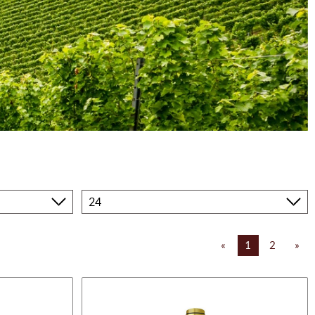
Produkte
pro
Seite
«
1
2
»