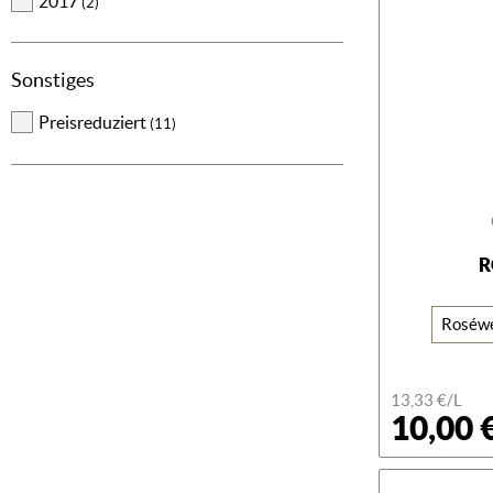
2017
(2)
Sonstiges
Preisreduziert
(11)
R
Roséw
13,33 €/L
10,00 