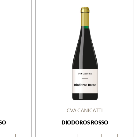
I
CVA CANICATTI
SO
DIODOROS ROSSO