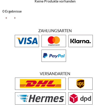
Keine Produkte vorhanden
zum Thema Weine aus dem Wagram genießt die Gemeinde
Großriedenthal. Hier entstehen im Segment der Süßweine unter
0 Ergebnisse
umweltbewussten Bedingungen hervorragende Eisweine. Der
«
»
Tourismus und die Gastronomie haben im kompletten Wagram einen
anerkannten Stellenwert, was bei den Winzern für ein stetig
verstärktes Selbstbewusstsein sorgt. Dies führt zu
ZAHLUNGSARTEN
Motivationsschüben mit der Folge, dass auf breiter Basis für die
Weine aus dem Wagram Steigerungen der Qualität zu verzeichnen
sind. Als Geheimtips für ausgesprochen engagierte Betriebe der
Region werden die Orte Kirchberg (mit der Gebietsvinothek Weritas),
Großriedenthal, Fels und Feuersbrunn gehandelt.
VERSANDARTEN