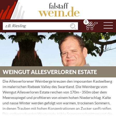
0
N
Produkt
suchen
WEINGUT ALLESVERLOREN ESTATE
Die Allesverlorener Weinberge kreuzen den imposanten Kasteelberg
im malerischen Riebeek Valley des Swartland. Die Weinberge vom
Weingut Allesverloren Estate reichen von 170m - 350m über dem
Meeresspiegel und profitieren von einem hohen Niederschlag. Kalte
und nasse Winter werden gefolgt von warmen, trockenen Sommern,
in denen Trauben mit hohen Konzentrationen an Zucker sanft reifen.
Die vorherrschenden Westwinde, kühle Sommernachmittage und die