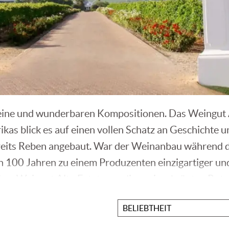
weine und wunderbaren Kompositionen. Das Weingut 
rikas blick es auf einen vollen Schatz an Geschichte
eits Reben angebaut. War der Weinanbau während de
zten 100 Jahren zu einem Produzenten einzigartiger u
dem Weingut Alto Estate um die preisgekrönten Rotwe
en Erfahrungsschatz und Wissen die weiterhin glänz
Sortieren
nach