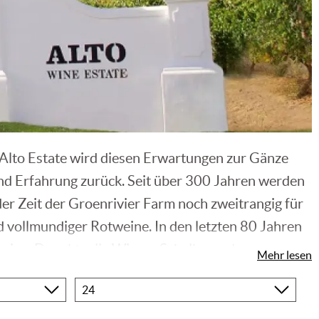
Alto Estate wird diesen Erwartungen zur Gänze
 und Erfahrung zurück. Seit über 300 Jahren werden
r Zeit der Groenrivier Farm noch zweitrangig für
nd vollmundiger Rotweine. In den letzten 80 Jahren
ine. Der aktuelle Winzer Schalk van der
Mehr lesen
ende Zukunft des Weinguts.
Produkte
pro
Seite