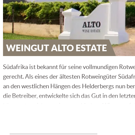
WEINGUT ALTO ESTATE
Südafrika ist bekannt für seine vollmundigen Rot
gerecht. Als eines der ältesten Rotweingüter Südaf
an den westlichen Hängen des Helderbergs nun ber
die Betreiber, entwickelte sich das Gut in den let
kümmerten sich nur vier verschiedene Winzer auf 
Westhuizen garantiert mit seinem außerordentlich
Im Herzen der Goldenen Triangel