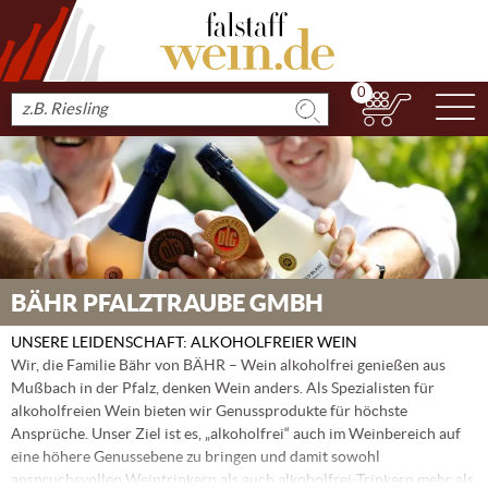
0
N
Produkt
suchen
BÄHR PFALZTRAUBE GMBH
UNSERE LEIDENSCHAFT: ALKOHOLFREIER WEIN
Wir, die Familie Bähr von BÄHR – Wein alkoholfrei genießen aus
Mußbach in der Pfalz, denken Wein anders. Als Spezialisten für
alkoholfreien Wein bieten wir Genussprodukte für höchste
Ansprüche. Unser Ziel ist es, „alkoholfrei“ auch im Weinbereich auf
eine höhere Genussebene zu bringen und damit sowohl
anspruchsvollen Weintrinkern als auch alkoholfrei-Trinkern mehr als