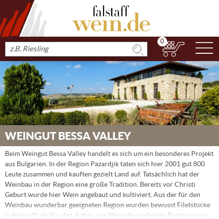
0
N
Produkt
suchen
WEINGUT BESSA VALLEY
Beim Weingut Bessa Valley handelt es sich um ein besonderes Projekt
aus Bulgarien. In der Region Pazardjik taten sich hier 2001 gut 800
Leute zusammen und kauften gezielt Land auf. Tatsächlich hat der
Weinbau in der Region eine große Tradition. Bereits vor Christi
Geburt wurde hier Wein angebaut und kultiviert. Aus der für den
Weinbau wunderbar geeigneten Region wurden bewusst Filetstücke
aufgekauft, die für den Anbau von Wein die perfekten Bedingungen