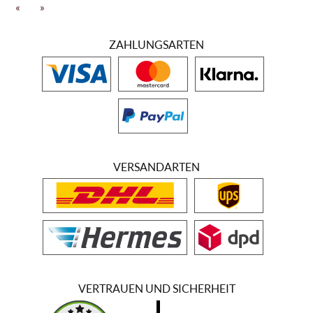
«
»
Mit der besonderen Sorgfalt, die das Weingut Bessa Valley bei der
Pflege seiner Anbauflächen walten lässt, leistet es auch einen
ZAHLUNGSARTEN
wichtigen Beitrag zum biologischen Erhalt der Region. In das
malerische Tal fügen sich die schönen Weinbauflächen wunderbar
ein. Und auch das kulinarische Ergebnis dieser Weinhänge kann sich
sehen lassen. Längst sind die Weine aus dieser Region kein
Geheimtipp mehr. Auf seinen Anbauflächen baut das Weingut vor
allem Merlot und Syrah an. Aber auch einen kleinen Anteil von Petit
Verdot und Cabernet Sauvignon erntet man hier Jahr für Jahr. Viele
Spitzenrestaurants europäischer Länder führen Produkte aus dem
Sortiment von Bessa Valley auf ihren Karten.
VERSANDARTEN
VERTRAUEN UND SICHERHEIT