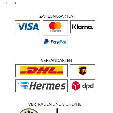
Besonderen Wert haben die Winzer des Gutes darauf gelegt, dass die
«
»
guten Eigenschaften der verwendeten Rebsorten sich auch in dem
Geschmack und den Aromen der Weine wieder finden. Die Qualität
ZAHLUNGSARTEN
der Weine vom Bodegas El Portillo verdankt ihre Güte entsprechend
nicht nur dem Können der Weinbauer, sondern auch der
vorzüglichen Qualität des Landes und der kultivierten Rebe. Auf der
anderen Seite versteht es das Weingut wie kaum ein anderer Betrieb,
sich flexibel den Märkten anzupassen, was besonders die Arten der
Flaschen, deren Verschlüsse sowie die Arten von Kartons und
Paletten betrifft.
VERSANDARTEN
VERTRAUEN UND SICHERHEIT