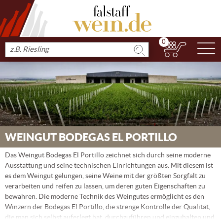
0
N
Produkt
suchen
WEINGUT BODEGAS EL PORTILLO
Das Weingut Bodegas El Portillo zeichnet sich durch seine moderne
Ausstattung und seine technischen Einrichtungen aus. Mit diesem ist
es dem Weingut gelungen, seine Weine mit der größten Sorgfalt zu
verarbeiten und reifen zu lassen, um deren guten Eigenschaften zu
bewahren. Die moderne Technik des Weingutes ermöglicht es den
Winzern der Bodegas El Portillo, die strenge Kontrolle der Qualität,
die man sich selbst auferlegt hat, durchzuführen und einzuhalten und