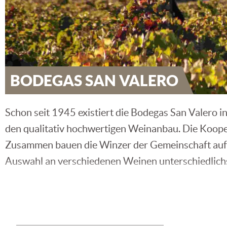
BODEGAS SAN VALERO
Schon seit 1945 existiert die Bodegas San Valero i
den qualitativ hochwertigen Weinanbau. Die Koope
Zusammen bauen die Winzer der Gemeinschaft auf 
Auswahl an verschiedenen Weinen unterschiedlichs
Anders als andere Weinbauern der Region, welche si
den Anfängen erkannte man die Vorteile des breit
gewagt. Heraus kamen hervorragende Cuveés die n