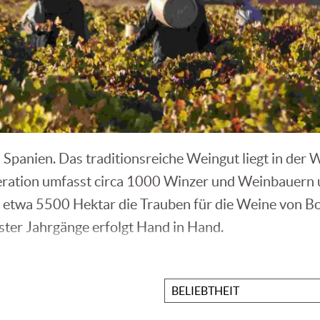
n Spanien. Das traditionsreiche Weingut liegt in de
ration umfasst circa 1000 Winzer und Weinbauern u
etwa 5500 Hektar die Trauben für die Weine von Bo
ter Jahrgänge erfolgt Hand in Hand.
ch auf die Rebsorte Garnacha spezialisiert haben, se
en Spektrums an Rebsorten und es wurden Experimen
Sortieren
nach
och heutzutage das Bild von Bodegas San Valero p