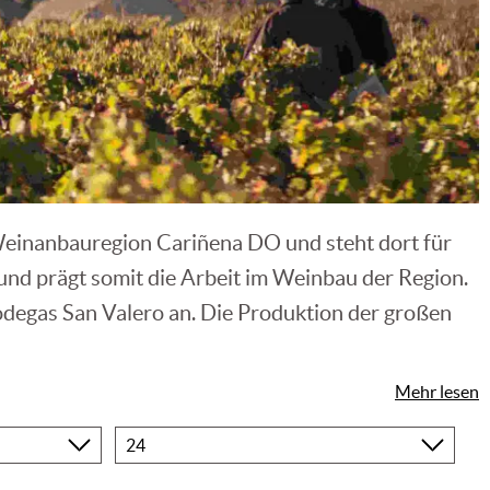
r Weinanbauregion Cariñena DO und steht dort für
nd prägt somit die Arbeit im Weinbau der Region.
degas San Valero an. Die Produktion der großen
tzt Bodegas San Valero auf die Vielfalt. Schon in
Mehr lesen
te mit Tempranillo und Carbanet Sauvignon
Produkte
pro
rägen und unter dem Namen "Monte Ducay" auf dem
Seite