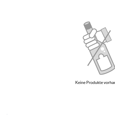
 bestechen sie mit einem optimalen Preis- Leistungs
gas San Valero nun bekannt. Die auffällige Papierum
ers guten Wein hin.
nunmehr 75 Jahren der Wein nach strengen Kriterien a
pielen hier so zusammen, dass dies ein ausgezeichn
vornehmlich durch ihre extremen Bedingungen gepräg
ontinentale Klima mit geringen Niederschlägen und
nuancen hervor. Inzwischen werden neun verschiede
 geschmackvolle Rotweine hervorbringen, die eine de
Keine Produkte vorha