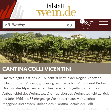
0
N
Produkt
suchen
CANTINA COLLI VICENTINI
Das Weingut Cantina Colli Vicentini liegt in der Region Venezien
nahe der Stadt Vicenza, genauer gesagt zwischen Verona und Padua.
Dort wo die Alpen auslaufen, liegt in einer Hügellandschaft das
Anbaugebiet des Weingutes. Die Tradition des Weingutes geht zurück
ins Jahr 1955, als 33 ehrgeizige Weinbauern aus Montecchio
Maggiore und dessen Umland das "Cantina Sociale dei Colli
Vicentini" gründeten. Und das in einer Umgebung, welche bekannt ist