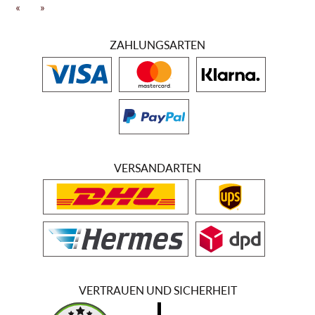
Das Weingut Cantina Colli Vicentini produziert eine Vielzahl bester
«
»
Weine, von Weiß- und Rotwein bis hin zu Rose und Prosecco.
So zum Beispiel der Sauvignon Vicenza D.O.C. mit Sauvignon Trauben
ZAHLUNGSARTEN
aus Venezien oder dem Pinot Grigio Vicenza D.O.C. mit seinen
Trauben aus der auslaufenden Hügellandschaft Veneziens. Vorzüglich
ist auch der Prosecco aus dem Hause Colli Vicventi: ein perlender
Schaumwein mit Trauben aus dem Hügelland und einem guten
thermalen Ausklang zwischen Tag und Nacht. Das technische Know-
How und die perfekten Anbaubedingungen machen die Weine des
Cantina Colli Vicentini zu einem echten Genuss.
VERSANDARTEN
VERTRAUEN UND SICHERHEIT