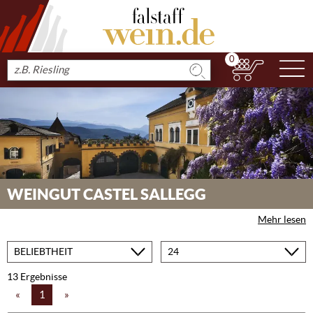
0
N
Produkt
suchen
WEINGUT CASTEL SALLEGG
Mehr lesen
Sortieren
Produkte
nach
pro
Seite
13 Ergebnisse
«
1
»