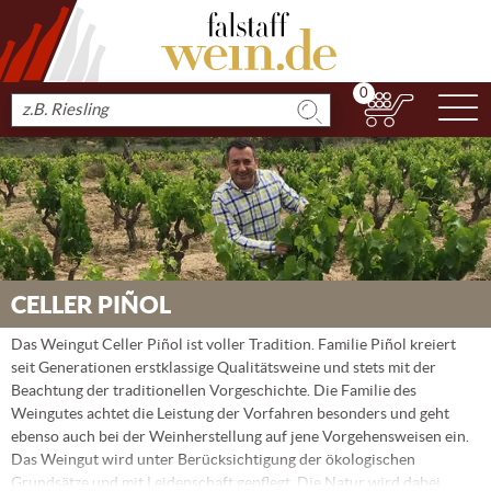
0
N
Produkt
suchen
CELLER PIÑOL
Das Weingut Celler Piñol ist voller Tradition. Familie Piñol kreiert
seit Generationen erstklassige Qualitätsweine und stets mit der
Beachtung der traditionellen Vorgeschichte. Die Familie des
Weingutes achtet die Leistung der Vorfahren besonders und geht
ebenso auch bei der Weinherstellung auf jene Vorgehensweisen ein.
Das Weingut wird unter Berücksichtigung der ökologischen
Grundsätze und mit Leidenschaft gepflegt. Die Natur wird dabei