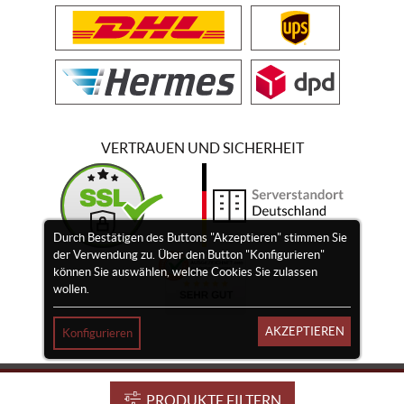
VERTRAUEN UND SICHERHEIT
Durch Bestätigen des Buttons "Akzeptieren" stimmen Sie
der Verwendung zu. Über den Button "Konfigurieren"
können Sie auswählen, welche Cookies Sie zulassen
wollen.
AKZEPTIEREN
Konfigurieren
Impressum
Widerrufsrecht
Vertrag widerrufen
PRODUKTE FILTERN