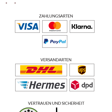
Fermentation angewendet, bevor der Wein bis zu 3 Wochen lang
«
»
mazeriert. Dadurch ergibt sich auch eine intensiv rote Farbe. Der
Chateau La Tonnelle reift danach für 12 Monate in Eichenfässern.
ZAHLUNGSARTEN
Dabei unterliegt er mehrfach einem "racking-Prozess", um den Wein
zu klären und den Geschmack zu verfeinern. Weinkenner loben die
rubinrote Farbe, den dezenten Duft von Veilchen und roten Beeren
des Chateau La Tonnelle. Vom Geschmack her ist er sehr vollmundig
und elegant. Er weist ein langes und seidiges Finale auf. Nach Jahren
werden die Tanine weicher und geben den Weg frei für einen
reizvollen "blend".
VERSANDARTEN
VERTRAUEN UND SICHERHEIT