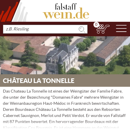
0
N
Produkt
suchen
CHÂTEAU LA TONNELLE
Das Chateau La Tonnelle ist eines der Weingüter der Familie Fabre,
die unter der Bezeichnung "Domaines Fabre" mehrere Weingüter in
der Weinanbauregion Haut-Médoc in Frankreich bewirtschaften.
Deren Bourdeaux Château La Tonnelle besteht aus den Rebsorten
Cabernet Sauvignon, Merlot und Petit Verdot. Er wurde von Fallstaff
mit 87 Punkten bewertet. Ein hervorragender Bourdeaux mit der
Klassifikation Cru Bourgois. Er ist eine Hommage an das Weingut