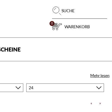
Pr
SUCHE
su
0
WARENKORB
CHEINE
Mehr lesen
Produkte
pro
Seite
«
»