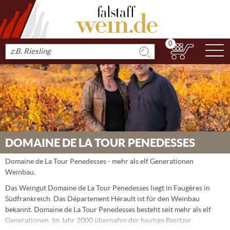
0
N
Produkt
suchen
DOMAINE DE LA TOUR PENEDESSES
Domaine de La Tour Penedesses - mehr als elf Generationen
Weinbau.
Das Weingut Domaine de La Tour Penedesses liegt in Faugères in
Südfrankreich. Das Département Hérault ist für den Weinbau
bekannt. Domaine de La Tour Penedesses besteht seit mehr als elf
Generationen. Im Jahr 2000 übernahm der heutige Besitzer