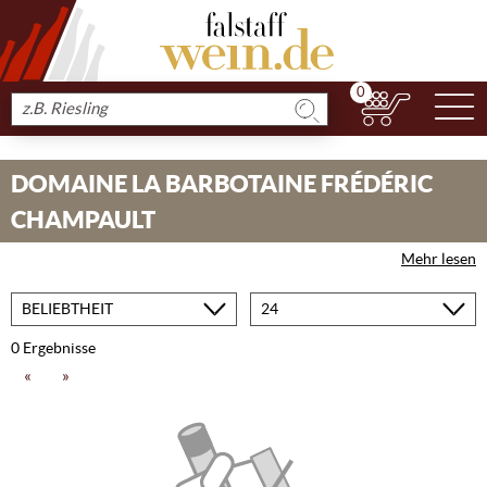
0
N
Produkt
suchen
DOMAINE LA BARBOTAINE FRÉDÉRIC
CHAMPAULT
Mehr lesen
Sortieren
Produkte
nach
pro
Seite
0 Ergebnisse
«
»