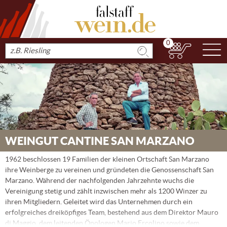
0
N
Produkt
suchen
WEINGUT CANTINE SAN MARZANO
1962 beschlossen 19 Familien der kleinen Ortschaft San Marzano
ihre Weinberge zu vereinen und gründeten die Genossenschaft San
Marzano. Während der nachfolgenden Jahrzehnte wuchs die
Vereinigung stetig und zählt inzwischen mehr als 1200 Winzer zu
ihren Mitgliedern. Geleitet wird das Unternehmen durch ein
erfolgreiches dreiköpfiges Team, bestehend aus dem Direktor Mauro
di Maggio, dem leitenden Önologen Mario Ercolino sowie dem