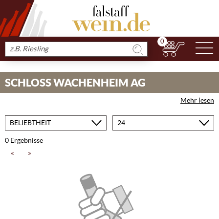
0
N
Produkt
suchen
SCHLOSS WACHENHEIM AG
Mehr lesen
Sortieren
Produkte
nach
pro
Seite
0 Ergebnisse
«
»