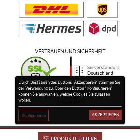
VERTRAUEN UND SICHERHEIT
Durch Bestätigen des Buttons "Akzeptieren" stimmen Sie
der Verwendung zu. Über den Button "Konfigurieren"
können Sie auswählen, welche Cookies Sie zulassen
wollen.
AKZEPTIEREN
Konfigurieren
Impressum
Widerrufsrecht
Vertrag widerrufen
PRODUKTE FILTERN