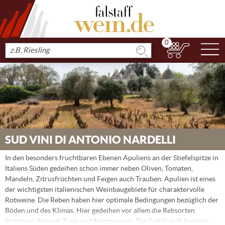
0
N
Produkt
suchen
SUD VINI DI ANTONIO NARDELLI
In den besonders fruchtbaren Ebenen Apuliens an der Stiefelspitze in
Italiens Süden gedeihen schon immer neben Oliven, Tomaten,
Mandeln, Zitrusfrüchten und Feigen auch Trauben. Apulien ist eines
der wichtigsten italienischen Weinbaugebiete für charaktervolle
Rotweine. Die Reben haben hier optimale Bedingungen bezüglich der
Böden und des Klimas. Hier gedeihen vor allem die Rebsorten
Primitivo, Nero di Troia und Negroamaro. Die Sud Vini di Antonio