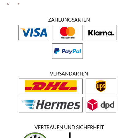
Die Besonderheit bei der Weinlese besteht darin, dass nur drei von
«
»
fünf Trauben für die Weiterverarbeitung ausgesucht werden. Auch
die ausgesuchten Trauben werden noch einmal selektiert und erst
ZAHLUNGSARTEN
dann für den Brunello di Montalcino vinifiziert. Dabei zeichnet sich
der Brunello di Montalcino "Togata dei Togati" durch seinen
intensiven Geschmack nach Wacholder, Kirschen und Unterholz aus.
Auch der Brunello di Montalcino "La Togata" aus dem Hause Tenuta
Carlina weist den typischen fruchtigen Kirschgeschmack auf, doch
wird dieser von einem fantastischen Schokoladenaroma begleitet.
Der dritte Rotwein vom Weingut Tenuta Carlina ist der "La Togata
Rossi di Montalcino. Hier findet sich eine satte Erdbeernote wieder,
die sich harmonisch mit frischen Kräutern verbindet und dabei einen
VERSANDARTEN
leichten Geruch nach Waldpilzen abgibt.
VERTRAUEN UND SICHERHEIT