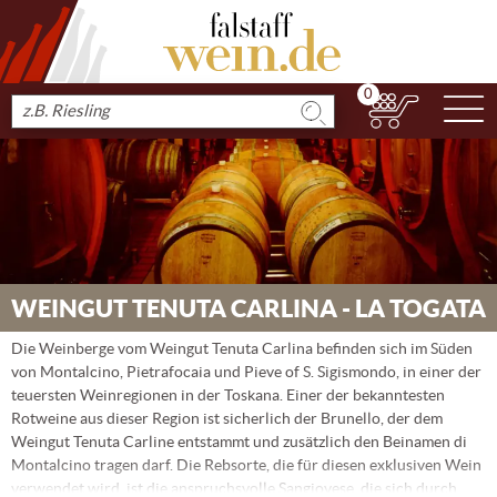
0
N
Produkt
suchen
WEINGUT TENUTA CARLINA - LA TOGATA
Die Weinberge vom Weingut Tenuta Carlina befinden sich im Süden
von Montalcino, Pietrafocaia und Pieve of S. Sigismondo, in einer der
teuersten Weinregionen in der Toskana. Einer der bekanntesten
Rotweine aus dieser Region ist sicherlich der Brunello, der dem
Weingut Tenuta Carline entstammt und zusätzlich den Beinamen di
Montalcino tragen darf. Die Rebsorte, die für diesen exklusiven Wein
verwendet wird, ist die anspruchsvolle Sangiovese, die sich durch