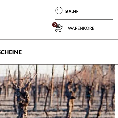
Pr
SUCHE
su
0
WARENKORB
CHEINE