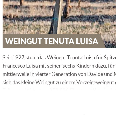
WEINGUT TENUTA LUISA
Seit 1927 steht das Weingut Tenuta Luisa für Spitz
Francesco Luisa mit seinen sechs Kindern dazu, fü
mittlerweile in vierter Generation von Davide und 
sich das kleine Weingut zu einem Vorzeigeweingut 
Teilen der Welt etwa 350.000 Flaschen Wein im Jahr
Innovation in Einklang zu bringen.
Top-Weine mit hohem Mineralgehalt