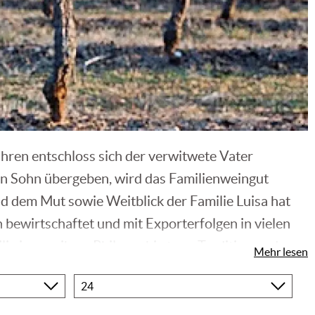
ahren entschloss sich der verwitwete Vater
den Sohn übergeben, wird das Familienweingut
nd dem Mut sowie Weitblick der Familie Luisa hat
bewirtschaftet und mit Exporterfolgen in vielen
lie immer ihrer Philosophie treu, Tradition und
Mehr lesen
Produkte
pro
Seite