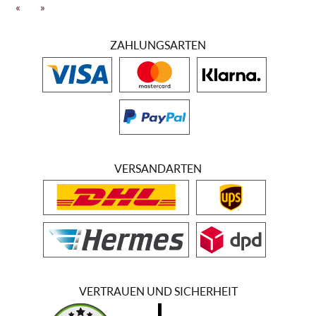
«
»
Mit Allée Bleue hat die Familie Dauphin einen Ort entdeckt, der jeden
Besucher in kürzester Zeit beeindruckt: Das historische Estate wurde
ZAHLUNGSARTEN
mit viel Liebe zum Detail wiederbelebt, wodurch eine faszinierende
Verbindung von zeitgemäßer Lebensart und einer typisch
südafrikanischen Anbautradition entstand. Allée Bleue ist heute ein
Ort, der bei weitem mehr zu bieten hat, als ein einfaches Weingut. Es
werden auf dem Anwesen wichtige Meetings abgehalten, Urlauber
aus der ganzen Welt übernachten dort und sogar Verliebte Paare
können sich auf dem Weingut das ewige "Ja-Wort" geben.
VERSANDARTEN
VERTRAUEN UND SICHERHEIT