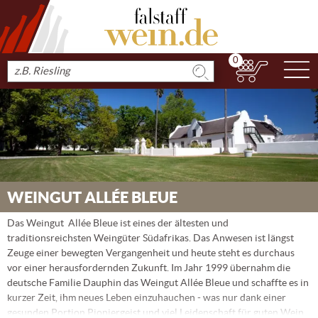
0
N
Produkt
suchen
WEINGUT ALLÉE BLEUE
Das Weingut Allée Bleue ist eines der ältesten und
traditionsreichsten Weingüter Südafrikas. Das Anwesen ist längst
Zeuge einer bewegten Vergangenheit und heute steht es durchaus
vor einer herausfordernden Zukunft. Im Jahr 1999 übernahm die
deutsche Familie Dauphin das Weingut Allée Bleue und schaffte es in
kurzer Zeit, ihm neues Leben einzuhauchen - was nur dank einer
gesunden Portion Pioniergeist und viel Leidenschaft für guten Wein