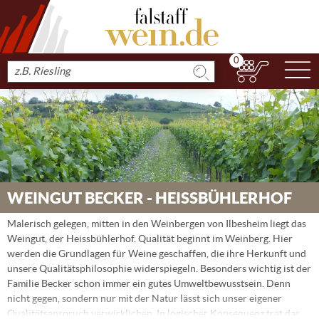
0
N
Produkt
suchen
WEINGUT BECKER - HEISSBÜHLERHOF
Malerisch gelegen, mitten in den Weinbergen von Ilbesheim liegt das
Weingut, der Heissbühlerhof. Qualität beginnt im Weinberg. Hier
werden die Grundlagen für Weine geschaffen, die ihre Herkunft und
unsere Qualitätsphilosophie widerspiegeln. Besonders wichtig ist der
Familie Becker schon immer ein gutes Umweltbewusstsein. Denn
nicht gegen, sondern nur mit der Natur lässt sich unser eigener
Qualitätsanspruch verwirklichen. In logischer Konsequenz trat das