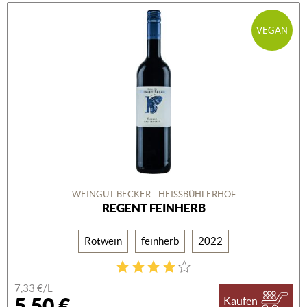
VEGAN
WEINGUT BECKER - HEISSBÜHLERHOF
REGENT FEINHERB
Rotwein
feinherb
2022
7,33 €/L
5,50 €
Kaufen