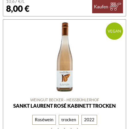
10,67 €/L
8,00 €
Kaufen
VEGAN
WEINGUT BECKER - HEISSBÜHLERHOF
SANKT LAURENT ROSÉ KABINETT TROCKEN
Roséwein
trocken
2022