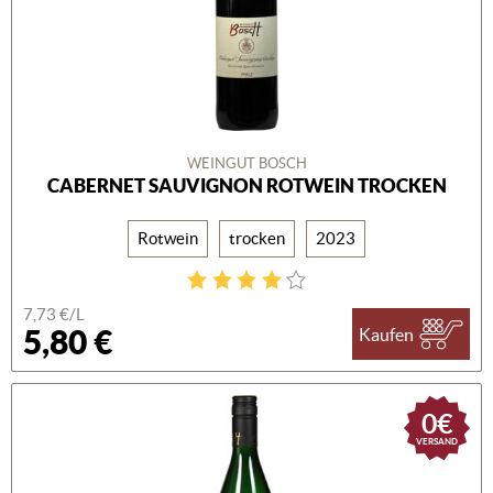
WEINGUT BOSCH
CABERNET SAUVIGNON ROTWEIN TROCKEN
Rotwein
trocken
2023
7,73 €/L
5,80 €
Kaufen
0€
VERSAND