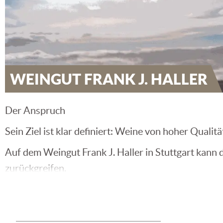
WEINGUT FRANK J. HALLER
Der Anspruch
Sein Ziel ist klar definiert: Weine von hoher Qualit
Auf dem Weingut Frank J. Haller in Stuttgart kann
zurückgreifen.
Bodenbeschaffenheit und Klima sind die wesentlich
wo die Reben von Frank J. Haller gedeihen, treffen 
idealer Wärmespeicher. Seit 2000 Jahren besteht di