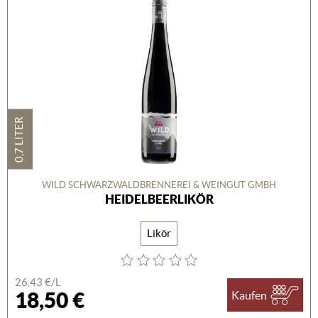
0,7 LITER
WILD SCHWARZWALDBRENNEREI & WEINGUT GMBH
HEIDELBEERLIKÖR
Likör
26,43 €/L
18,50 €
Kaufen