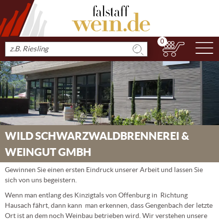
0
N
Produkt
suchen
WILD SCHWARZWALDBRENNEREI &
WEINGUT GMBH
Gewinnen Sie einen ersten Eindruck unserer Arbeit und lassen Sie
sich von uns begeistern.
Wenn man entlang des Kinzigtals von Offenburg in Richtung
Hausach fährt, dann kann man erkennen, dass Gengenbach der letzte
Ort ist an dem noch Weinbau betrieben wird. Wir verstehen unsere