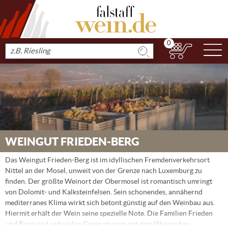
0
N
Produkt
suchen
WEINGUT FRIEDEN-BERG
Das Weingut Frieden-Berg ist im idyllischen Fremdenverkehrsort
Nittel an der Mosel, unweit von der Grenze nach Luxemburg zu
finden. Der größte Weinort der Obermosel ist romantisch umringt
von Dolomit- und Kalksteinfelsen. Sein schonendes, annähernd
mediterranes Klima wirkt sich betont günstig auf den Weinbau aus.
Hiermit erhält der Wein seine spezielle Note. Die Familien Frieden
und Berg sind seit vielen Generationen mit dem Weinanbau