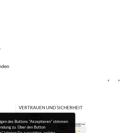
nden
«
»
VERTRAUEN UND SICHERHEIT
igen des Buttons "Akzeptieren" stimmen
endung zu. Über den Button
en" können Sie auswählen, welche