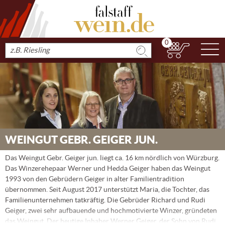
0
N
Produkt
suchen
WEINGUT GEBR. GEIGER JUN.
Das Weingut Gebr. Geiger jun. liegt ca. 16 km nördlich von Würzburg.
Das Winzerehepaar Werner und Hedda Geiger haben das Weingut
1993 von den Gebrüdern Geiger in alter Familientradition
übernommen. Seit August 2017 unterstützt Maria, die Tochter, das
Familienunternehmen tatkräftig. Die Gebrüder Richard und Rudi
Geiger, zwei sehr aufbauende und hochmotivierte Winzer, gründeten
das Weingut. Der heutige Inhaber Werner Geiger, der Sohn von Rudi