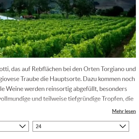
tti, das auf Rebflächen bei den Orten Torgiano und
angiovese Traube die Hauptsorte. Dazu kommen noch
e Weine werden reinsortig abgefüllt, besonders
vollmundige und teilweise tiefgründige Tropfen, die
Mehr lesen
Produkte
pro
s bekannten Anbaugebieten wie der Toskana oder
Seite