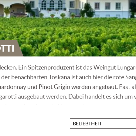
TTI
decken. Ein Spitzenproduzent ist das Weingut Lungaro
 der benachbarten Toskana ist auch hier die rote S
rdonnay und Pinot Grigio werden angebaut. Fast all
ngarotti ausgebaut werden. Dabei handelt es sich um 
ationsweine eine gute Figur machen.
Sortieren
nach
dafür, dass gute italienische Tropfen nicht nur au