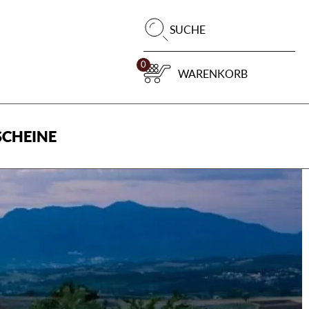
Pr
SUCHE
su
0
WARENKORB
CHEINE