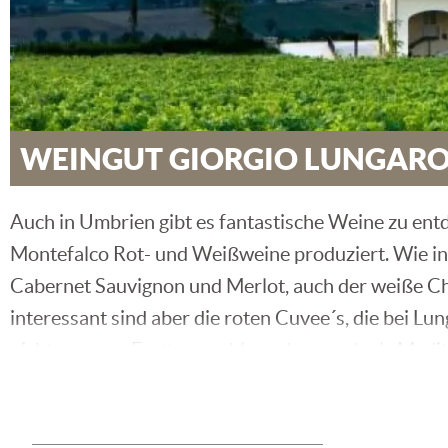
WEINGUT GIORGIO LUNGARO
Auch in Umbrien gibt es fantastische Weine zu ent
Montefalco Rot- und Weißweine produziert. Wie in
Cabernet Sauvignon und Merlot, auch der weiße Cha
interessant sind aber die roten Cuvee´s, die bei Lu
nicht nur zum Festtagsmahl sondern auch als Medit
Italienischer Weingenuss vom Feinsten
Die Weine vom Weingut Lungarotti sind der Beweis 