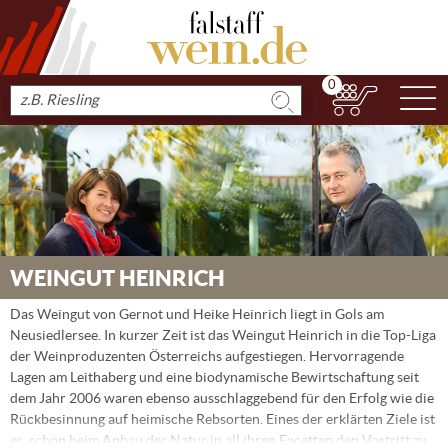
0
N
Produkt
suchen
WEINGUT HEINRICH
Das Weingut von Gernot und Heike Heinrich liegt in Gols am
Neusiedlersee. In kurzer Zeit ist das Weingut Heinrich in die Top-Liga
der Weinproduzenten Österreichs aufgestiegen. Hervorragende
Lagen am Leithaberg und eine biodynamische Bewirtschaftung seit
dem Jahr 2006 waren ebenso ausschlaggebend für den Erfolg wie die
Rückbesinnung auf heimische Rebsorten. Eines der erklärten Ziele ist
es, schon beim Anbau der Natur in all ihren Facetten den Vortritt zu