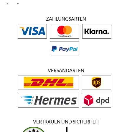
"Weißherbst Leithaberg" als auch dem "Chardonnay Leithaberg"
«
»
schmeckt man die exzellente Herkunft und Verarbeitung an. Mit der
"Neuburger Freyheit" halten die Heinrichs gekonnt Schritt mit dem
ZAHLUNGSARTEN
aktuellen Trend zum Orange-Wein. Die Rotweine mit den Cuvées
Salzberg und Gabarinza ergänzen das Sortiment auf traditionell-
geschmackvolle Weise. Man ist sich hier einig, dass es in erster Linie
Zeit bedarf, die vielfältigen Weine geschmacklich auszuformen. So
lagert mancher Wein jahrelang unbehandelt in größtenteils
gebrauchten Holzfässern und entwickelt erst nach und nach seine
einzigartigen Facetten.
VERSANDARTEN
VERTRAUEN UND SICHERHEIT