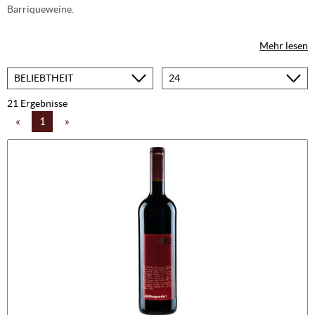
Barriqueweine.
Mehr lesen
Sortieren
Produkte
nach
pro
Seite
21 Ergebnisse
«
1
»