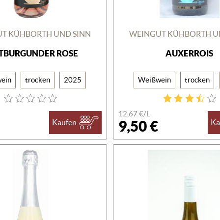
T KÜHBORTH UND SINN
WEINGUT KÜHBORTH U
TBURGUNDER ROSE
AUXERROIS
ein
trocken
2025
Weißwein
trocken
12,67 €/L
9,50 €
Kaufen
Ka