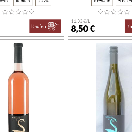
wein
lieblich
2024
Rotwein
trocke
11,33 €/L
8,50 €
Kaufen
Ka