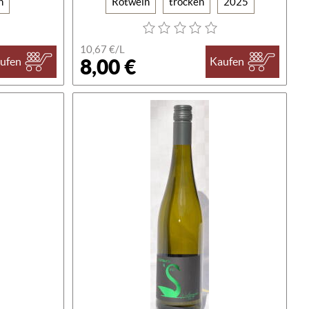
n
Rotwein
trocken
2025
10,67 €/L
8,00 €
ufen
Kaufen