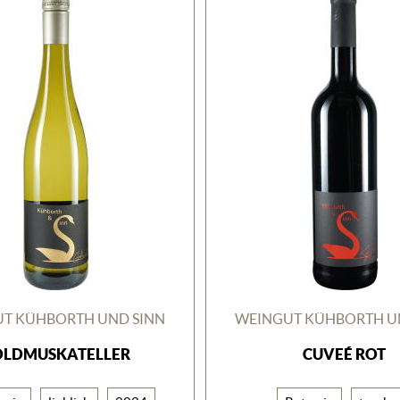
T KÜHBORTH UND SINN
WEINGUT KÜHBORTH U
OLDMUSKATELLER
CUVEÉ ROT