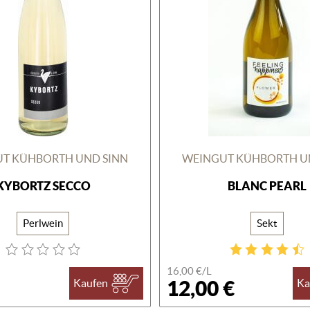
T KÜHBORTH UND SINN
WEINGUT KÜHBORTH U
KYBORTZ SECCO
BLANC PEARL
Perlwein
Sekt
16,00 €/L
12,00 €
Kaufen
Ka