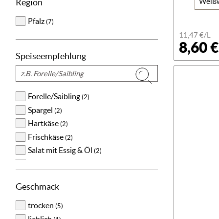
Region
Weiß
Pfalz
(7)
11,47 €/L
8,60 €
Speiseempfehlung
Suchen
Forelle/Saibling
(2)
Spargel
(2)
Hartkäse
(2)
Frischkäse
(2)
Salat mit Essig & Öl
(2)
Dessert mit Schokolade
(2)
Eis/Sorbet/Parfait
(2)
Geschmack
wild
(1)
Ente gebraten
trocken
(1)
(5)
Gans gebraten
lieblich
(1)