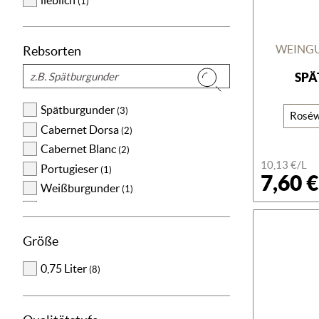
(1)
Wildgeflügel gebraten
(1)
Mediterrane Küche
(1)
WEINGU
Rebsorten
Pizza/Quiche/Flammkuchen
(1)
Suchen
Salat mit Joghurtdressing
SPÄ
(1)
Spätburgunder
(3)
Roséw
Cabernet Dorsa
(2)
Cabernet Blanc
(2)
10,13 €/L
Portugieser
(1)
7,60 €
Weißburgunder
(1)
Gewürztraminer
(1)
Chardonnay
(1)
Größe
Auxerrois blanc
(1)
Sauvignac
0,75 Liter
(1)
(8)
Moscato Giallo
(1)
Solaris
(1)