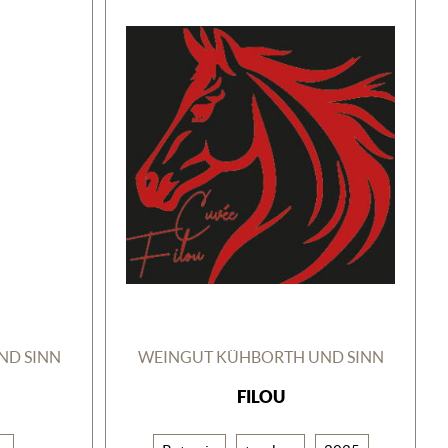
ND SINN
WEINGUT KÜHBORTH UND SINN
FILOU