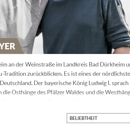
YER
im an der Weinstraße im Landkreis Bad Dürkheim u
radition zurückblicken. Es ist eines der nördlichsten
eutschland. Der bayerische König Ludwig I. sprach
rch die Osthänge des Pfälzer Waldes und die Westhän
fenheit aus Lehm, Ton und Kalkstein ergibt je nach s
roma. 63 % der Rebfläche werden für den Weißwein g
Sortieren
nach