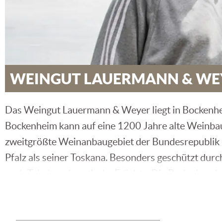
WEINGUT LAUERMANN & WE
Das Weingut Lauermann & Weyer liegt in Bockenhe
Bockenheim kann auf eine 1200 Jahre alte Weinbau-T
zweitgrößte Weinanbaugebiet der Bundesrepublik D
Pfalz als seiner Toskana. Besonders geschützt du
auch Tabak und exotische Früchte. Die Bodenbeschaf
Säure mit mineralischen Noten und vielfältigem A
Neue Weine braucht das Land