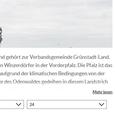
nd gehört zur Verbandsgemeinde Grünstadt-Land.
 Winzerdörfer in der Vorderpfalz. Die Pfalz ist das
 aufgrund der klimatischen Bedingungen von der
ge des Odenwaldes gedeihen in diesem Landstrich
pezieller Terroireigenheit Weine von frischer
Mehr lesen
enutzt und 37 % für den Rotwein.
Produkte
pro
Seite