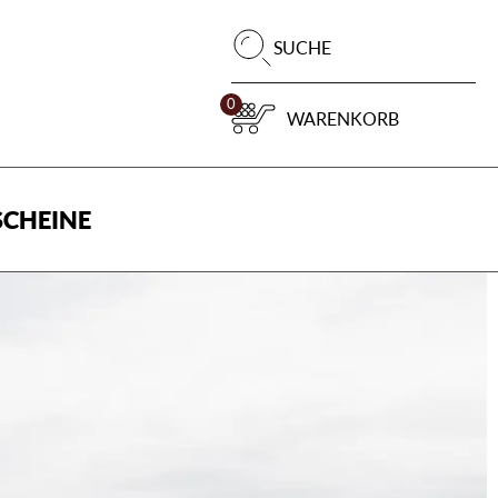
Pr
SUCHE
su
0
WARENKORB
CHEINE