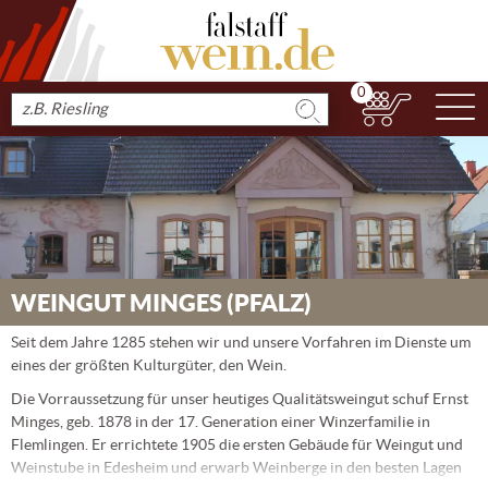
0
N
Produkt
suchen
WEINGUT MINGES (PFALZ)
Seit dem Jahre 1285 stehen wir und unsere Vorfahren im Dienste um
eines der größten Kulturgüter, den Wein.
Die Vorraussetzung für unser heutiges Qualitätsweingut schuf Ernst
Minges, geb. 1878 in der 17. Generation einer Winzerfamilie in
Flemlingen. Er errichtete 1905 die ersten Gebäude für Weingut und
Weinstube in Edesheim und erwarb Weinberge in den besten Lagen