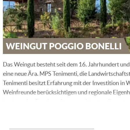
WEINGUT POGGIO BONELLI
Das Weingut besteht seit dem 16. Jahrhundert und 
eine neue Ära. MPS Tenimenti, die Landwirtschaftst
Tenimenti besitzt Erfahrung mit der Investition i
Weinfreunde berücksichtigen und regionale Eigenh
hochwertige Tropfen mit ausgezeichneten Bewertun
Als bekannter und herausragender Önologe gilt Carl
weiterer Önologe von Ruf für das Weingut ist Leona