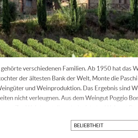
gehörte verschiedenen Familien. Ab 1950 hat das We
ochter der ältesten Bank der Welt, Monte die Paschi
n Weingüter und Weinproduktion. Das Ergebnis sind W
eiten nicht verleugnen. Aus dem Weingut Poggio Bon
gen. Zur Weinherstellung holt sich das Weingut Ber
o Ferrini, der die Besonderheiten einer Sorte und ih
Sortieren
rdo Pini.
nach