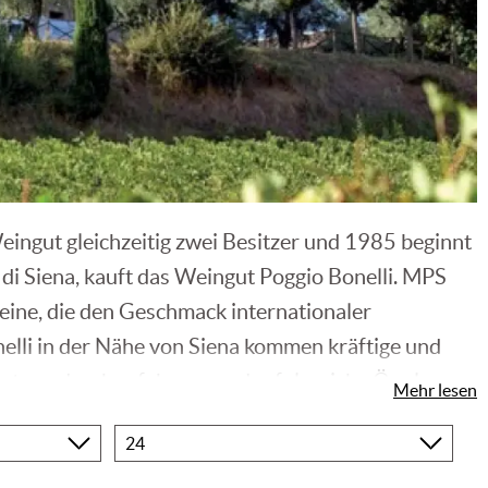
ingut gleichzeitig zwei Besitzer und 1985 beginnt
 di Siena, kauft das Weingut Poggio Bonelli. MPS
eine, die den Geschmack internationaler
elli in der Nähe von Siena kommen kräftige und
atung durch erfahrene und erfolgreiche Önologen.
Mehr lesen
ren regionalen Ausdruck fein herausarbeitet. Ein
Produkte
pro
Seite