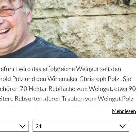
eführt wird das erfolgreiche Weingut seit den
old Polz und den Winemaker Christoph Polz . Sie
 gehören 70 Hektar Rebfläche zum Weingut, etwa 90
eitere Rebsorten, deren Trauben vom Weingut Polz
er, Cabernet Sauvignon und Pinot Noir. Die Lagen
Mehr lesen
Produkte
pro
Seite