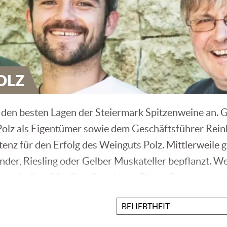
OLZ
 den besten Lagen der Steiermark Spitzenweine an. G
olz als Eigentümer sowie dem Geschäftsführer Reinh
tenz für den Erfolg des Weinguts Polz. Mittlerweile
der, Riesling oder Gelber Muskateller bepflanzt. W
schriesling, Morillon, Sauvignon Blanc, Grauburgund
auf dem Hochgrassnitzberg.
Sortieren
nach
andverlesene Weine