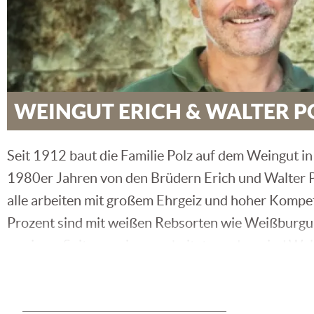
WEINGUT ERICH & WALTER P
Seit 1912 baut die Familie Polz auf dem Weingut in
1980er Jahren von den Brüdern Erich und Walter P
alle arbeiten mit großem Ehrgeiz und hoher Kompe
Prozent sind mit weißen Rebsorten wie Weißburgun
zu einem Spitzenwein verarbeitet werden, sind Wel
für die Roten Sorten befinden sich unter anderem 
Beste Lagen, ideale Witterungsbedingungen und h