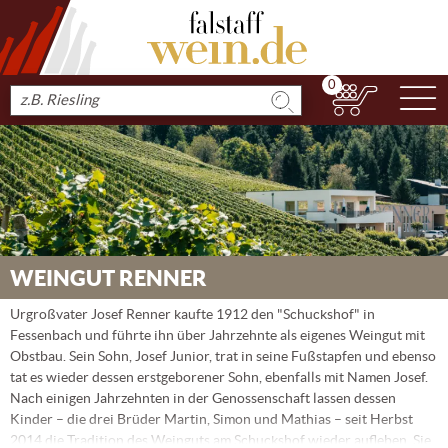
0
N
Produkt
suchen
WEINGUT RENNER
Urgroßvater Josef Renner kaufte 1912 den "Schuckshof" in
Fessenbach und führte ihn über Jahrzehnte als eigenes Weingut mit
Obstbau. Sein Sohn, Josef Junior, trat in seine Fußstapfen und ebenso
tat es wieder dessen erstgeborener Sohn, ebenfalls mit Namen Josef.
Nach einigen Jahrzehnten in der Genossenschaft lassen dessen
Kinder – die drei Brüder Martin, Simon und Mathias – seit Herbst
2014 die Tradition des Weinguts am Schuckshof wieder aufleben. Sie