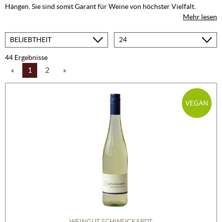
Hängen. Sie sind somit Garant für Weine von höchster Vielfalt.
Mehr lesen
Sortieren
Produkte
nach
pro
Seite
44 Ergebnisse
«
1
2
»
VEGAN
WEINGUT SCHWEICKARDT