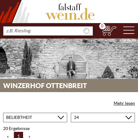
0
N
Produkt
suchen
WINZERHOF OTTENBREIT
Mehr lesen
Sortieren
Produkte
nach
pro
Seite
20 Ergebnisse
«
1
»