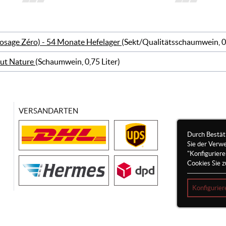
osage Zéro) - 54 Monate Hefelager
(Sekt/Qualitätsschaumwein, 0,
rut Nature
(Schaumwein, 0,75 Liter)
VERSANDARTEN
Durch Bestät
Sie der Verw
"Konfigurier
Cookies Sie z
Konfigurier