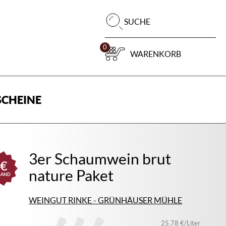
Pr
SUCHE
su
0
WARENKORB
CHEINE
3er Schaumwein brut
€
nature Paket
SAND
WEINGUT RINKE - GRÜNHÄUSER MÜHLE
25,78 €/Liter