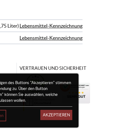
75 Liter)
Lebensmittel-Kennzeichnung
Lebensmittel-Kennzeichnung
VERTRAUEN UND SICHERHEIT
igen des Buttons "Akzeptieren" stimmen
endung zu. Über den Button
en" können Sie auswählen, welche
ulassen wollen.
AKZEPTIEREN
en