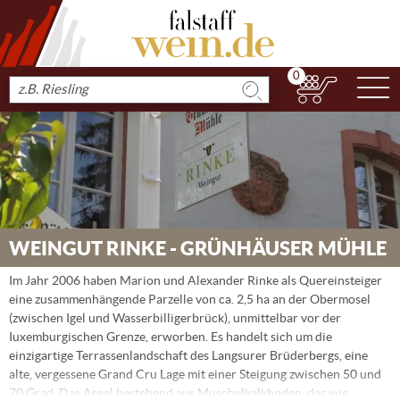
0
N
Produkt
suchen
WEINGUT RINKE - GRÜNHÄUSER MÜHLE
Im Jahr 2006 haben Marion und Alexander Rinke als Quereinsteiger
eine zusammenhängende Parzelle von ca. 2,5 ha an der Obermosel
(zwischen Igel und Wasserbilligerbrück), unmittelbar vor der
Iuxemburgischen Grenze, erworben. Es handelt sich um die
einzigartige Terrassenlandschaft des Langsurer Brüderbergs, eine
alte, vergessene Grand Cru Lage mit einer Steigung zwischen 50 und
70 Grad. Das Areal bestehend aus Muschelkalkboden, das wie