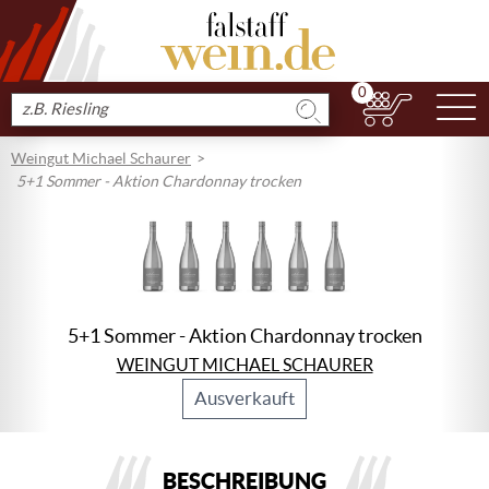
0
N
Produkt
suchen
Weingut Michael Schaurer
5+1 Sommer - Aktion Chardonnay trocken
5+1 Sommer - Aktion Chardonnay trocken
WEINGUT MICHAEL SCHAURER
Ausverkauft
BESCHREIBUNG