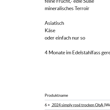
feine Frucht,- edle Süße
mineralisches Terroir
Asiatisch
Käse
oder einfach nur so
4 Monate im Edelstahlfass gere
Produktname
6 ×
2024 simply rosé trocken QbA
(We