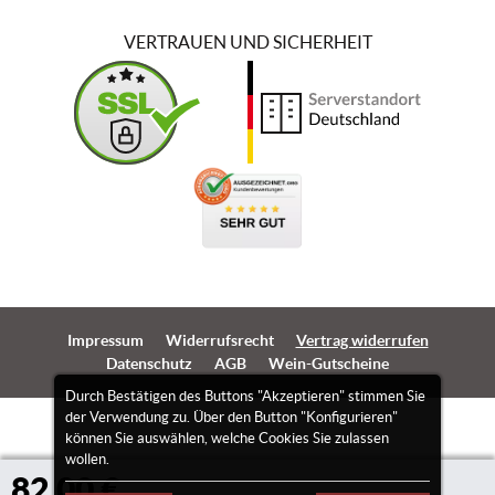
VERTRAUEN UND SICHERHEIT
Impressum
Widerrufsrecht
Vertrag widerrufen
Datenschutz
AGB
Wein-Gutscheine
Durch Bestätigen des Buttons "Akzeptieren" stimmen Sie
der Verwendung zu. Über den Button "Konfigurieren"
können Sie auswählen, welche Cookies Sie zulassen
wollen.
82,00 €