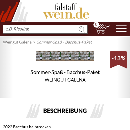
0
N
Produkt
suchen
Weingut Galena
Sommer-Spaß - Bacchus-Paket
-13%
Sommer-Spaß - Bacchus-Paket
WEINGUT GALENA
BESCHREIBUNG
2022 Bacchus halbtrocken