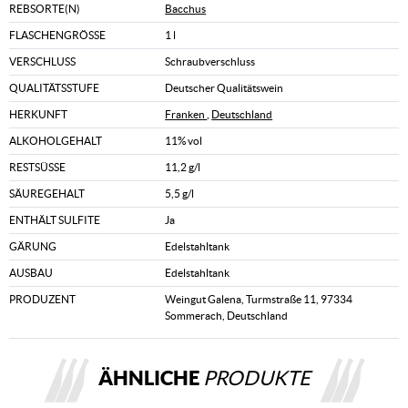
REBSORTE(N)
Bacchus
FLASCHENGRÖSSE
1 l
VERSCHLUSS
Schraubverschluss
QUALITÄTSSTUFE
Deutscher Qualitätswein
HERKUNFT
Franken
,
Deutschland
ALKOHOLGEHALT
11% vol
RESTSÜSSE
11,2 g/l
SÄUREGEHALT
5,5 g/l
ENTHÄLT SULFITE
Ja
GÄRUNG
Edelstahltank
AUSBAU
Edelstahltank
PRODUZENT
Weingut Galena, Turmstraße 11, 97334
Sommerach, Deutschland
ÄHNLICHE
PRODUKTE