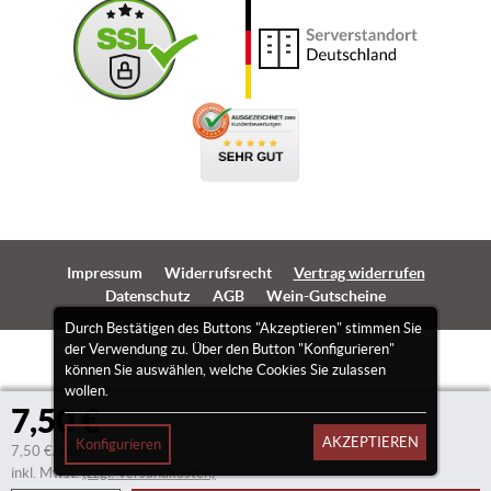
Impressum
Widerrufsrecht
Vertrag widerrufen
Datenschutz
AGB
Wein-Gutscheine
Durch Bestätigen des Buttons "Akzeptieren" stimmen Sie
der Verwendung zu. Über den Button "Konfigurieren"
können Sie auswählen, welche Cookies Sie zulassen
wollen.
7,50 €
AKZEPTIEREN
Konfigurieren
7,50 €/Liter
inkl. Mwst.
(zzgl. Versandkosten)