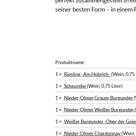
perfekt zusammengestellt in ei
seiner besten Form – in einem 
Produktname
1 ×
Riesling -Am Hübrich-
(Wein, 0,75 
1 ×
Scheurebe
(Wein, 0,75 Liter)
1 ×
Nieder-Olmer Grauer Burgunder
(
1 ×
Nieder-Olmer Weißer Burgunder
1 ×
Weißer Burgunder -Ober der Geier
1 ×
Nieder-Olmer Chardonnay
(Wein, 