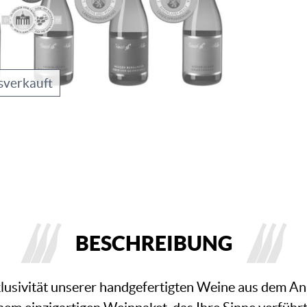
sverkauft
BESCHREIBUNG
xklusivität unserer handgefertigten Weine aus dem 