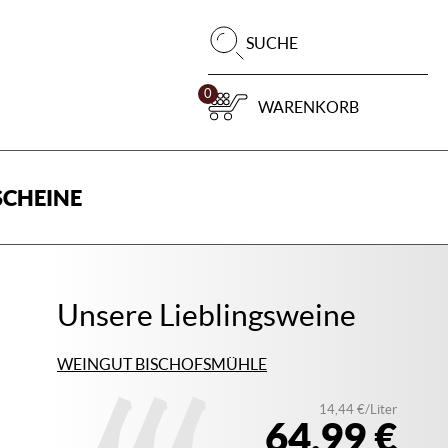
Pr
SUCHE
su
0
WARENKORB
CHEINE
Unsere Lieblingsweine
WEINGUT BISCHOFSMÜHLE
14,44 €/Liter
64,99 €